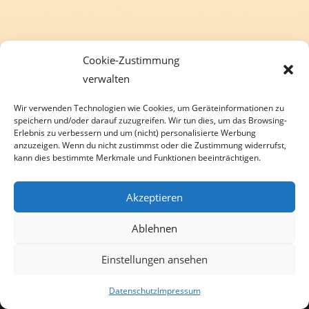
Cookie-Zustimmung
verwalten
Wir verwenden Technologien wie Cookies, um Geräteinformationen zu
speichern und/oder darauf zuzugreifen. Wir tun dies, um das Browsing-
Erlebnis zu verbessern und um (nicht) personalisierte Werbung
anzuzeigen. Wenn du nicht zustimmst oder die Zustimmung widerrufst,
kann dies bestimmte Merkmale und Funktionen beeinträchtigen.
Akzeptieren
Ablehnen
Einstellungen ansehen
© Copyright 2024 | Deichkiosk GmbH | Sieltrift 4 | 27639 Wurster Nordseeküste |
Tel. (04741) 189 9910 | Mail: buero@deichkiosk.de | designed by
Piju - Webdesign
& Marketing
Datenschutz
Impressum